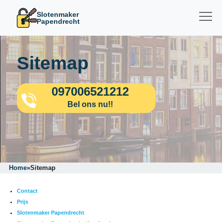
Slotenmaker
Papendrecht
Sitemap
097006521212
Bel ons nu!!
Home
»
Sitemap
Contact
Prijs
Slotenmaker Papendrecht